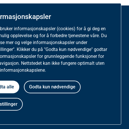
ormasjonskapsler
ttstedet
 bruker informasjonskapsler (cookies) for å gi deg en
mulig opplevelse og for å forbedre tjenestene våre. Du
tatistikk og informasjonskapsler på helfo.no
ese mer og velge informasjonskapsler under
illinger". Klikker du på "Godta kun nødvendige" godtar
vernerklæring
formasjonskapsler for grunnleggende funksjoner for
avigasjon. Nettstedet kan ikke fungere optimalt uten
gelighetserklæring
 informasjonskapslene.
ta alle
Godta kun nødvendige
stillinger