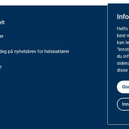
Inf
lt
Om ne
Helfo
best 
er
Besøkss
kan l
"Innst
deg på nyhetsbrev for helseaktører
Person
du in
siden
e
Tilgjen
disse
God
Inn