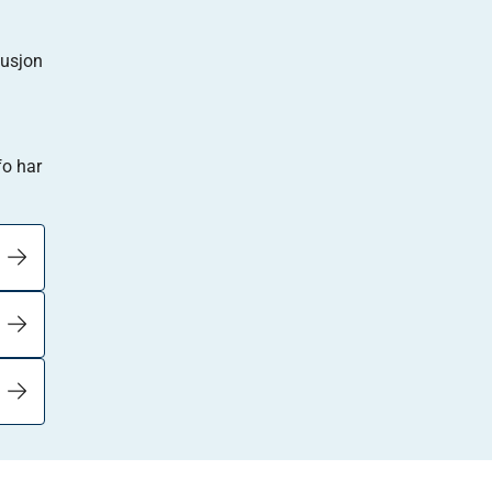
fusjon
fo har