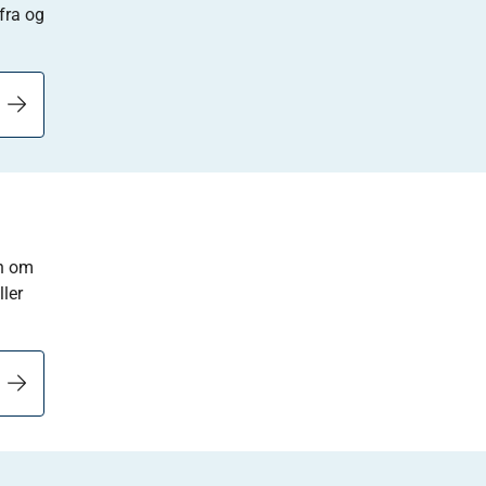
fra og
on om
ler