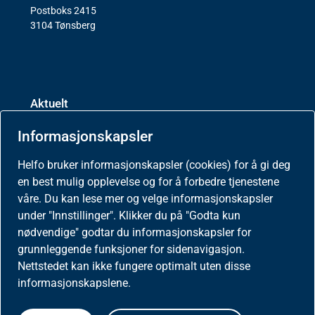
Postboks 2415
3104 Tønsberg
Aktuelt
Informasjonskapsler
Nyheter
Helfo bruker informasjonskapsler (cookies) for å gi deg
Meld deg på nyhetsbrev for helseaktører
en best mulig opplevelse og for å forbedre tjenestene
våre. Du kan lese mer og velge informasjonskapsler
under "Innstillinger". Klikker du på "Godta kun
Presse
nødvendige" godtar du informasjonskapsler for
grunnleggende funksjoner for sidenavigasjon.
Nettstedet kan ikke fungere optimalt uten disse
informasjonskapslene.
Om nettstedet