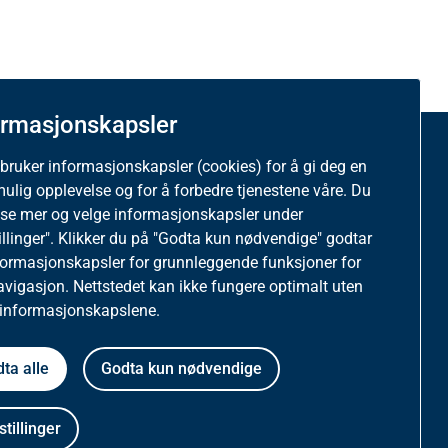
ormasjonskapsler
 bruker informasjonskapsler (cookies) for å gi deg en
ttstedet
mulig opplevelse og for å forbedre tjenestene våre. Du
ese mer og velge informasjonskapsler under
tatistikk og informasjonskapsler på helfo.no
illinger". Klikker du på "Godta kun nødvendige" godtar
formasjonskapsler for grunnleggende funksjoner for
vernerklæring
avigasjon. Nettstedet kan ikke fungere optimalt uten
 informasjonskapslene.
gelighetserklæring
ta alle
Godta kun nødvendige
stillinger