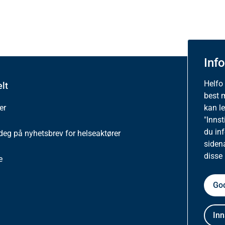
Inf
Helfo
lt
Om ne
best 
kan l
er
Besøkss
"Innst
du in
deg på nyhetsbrev for helseaktører
Person
siden
disse
e
Tilgjen
God
Inn