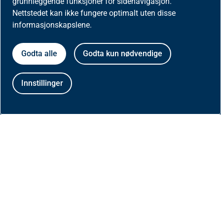
grunnleggende funksjoner for sidenavigasjon.
Postboks 2415
Nettstedet kan ikke fungere optimalt uten disse
3104 Tønsberg
informasjonskapslene.
Godta alle
Godta kun nødvendige
Aktuelt
Innstillinger
Nyheter
Meld deg på nyhetsbrev for helseaktører
Presse
Om nettstedet