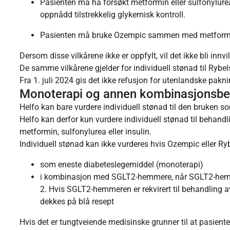
Pasienten må ha forsøkt metformin eller sulfonylurea 
oppnådd tilstrekkelig glykemisk kontroll.
Pasienten må bruke Ozempic sammen med metformin el
Dersom disse vilkårene ikke er oppfylt, vil det ikke bli innvi
De samme vilkårene gjelder for individuell stønad til Rybels
Fra 1. juli 2024 gis det ikke refusjon for utenlandske pak
Monoterapi og annen kombinasjonsbe
Helfo kan bare vurdere individuell stønad til den bruken 
Helfo kan derfor kun vurdere individuell stønad til beha
metformin, sulfonylurea eller insulin.
Individuell stønad kan ikke vurderes hvis Ozempic eller Ry
som eneste diabeteslegemiddel (monoterapi)
i kombinasjon med SGLT2-hemmere, når SGLT2-hemme
2. Hvis SGLT2-hemmeren er rekvirert til behandling 
dekkes på blå resept
Hvis det er tungtveiende medisinske grunner til at pasient