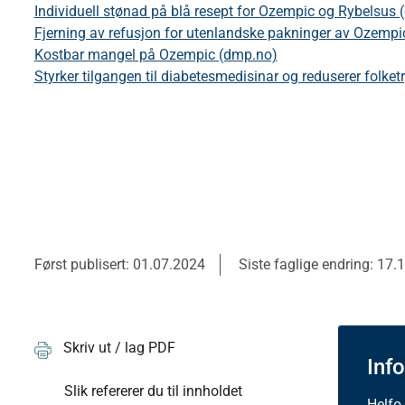
Individuell stønad på blå resept for Ozempic og Rybelsus
Fjerning av refusjon for utenlandske pakninger av Ozemp
Kostbar mangel på Ozempic (dmp.no)
Styrker tilgangen til diabetesmedisinar og reduserer folketr
Først publisert: 01.07.2024
Siste faglige endring: 17.
Skriv ut / lag PDF
Inf
Slik refererer du til innholdet
Helfo