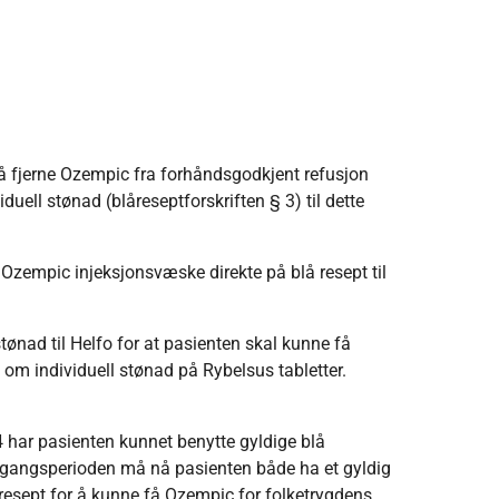
 å fjerne Ozempic fra forhåndsgodkjent refusjon
duell stønad (blåreseptforskriften § 3) til dette
e Ozempic injeksjonsvæske direkte på blå resept til
tønad til Helfo for at pasienten skal kunne få
m individuell stønad på Rybelsus tabletter.
 har pasienten kunnet benytte gyldige blå
overgangsperioden må nå pasienten både ha et gyldig
 resept for å kunne få Ozempic for folketrygdens