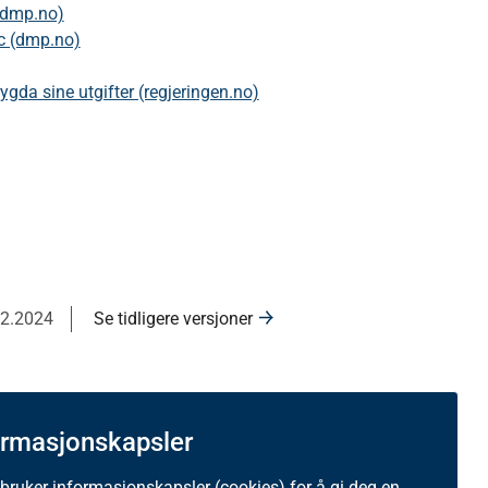
 (dmp.no)
ic (dmp.no)
ygda sine utgifter (regjeringen.no)
12.2024
Se tidligere versjoner
ormasjonskapsler
 bruker informasjonskapsler (cookies) for å gi deg en