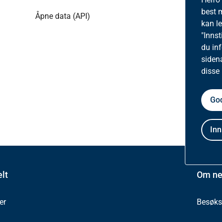
best 
Åpne data (API)
kan l
"Innst
du in
siden
disse
God
Inn
lt
Om ne
er
Besøkss