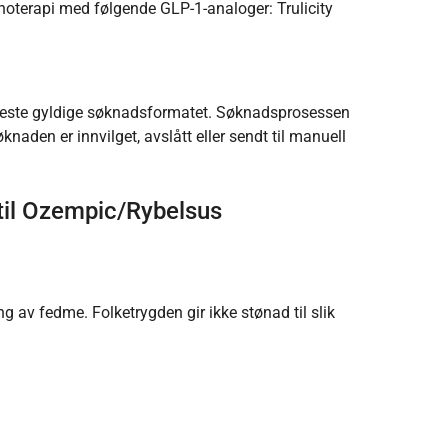
onoterapi med følgende GLP-1-analoger: Trulicity
t eneste gyldige søknadsformatet. Søknadsprosessen
aden er innvilget, avslått eller sendt til manuell
d til Ozempic/Rybelsus
 av fedme. Folketrygden gir ikke stønad til slik