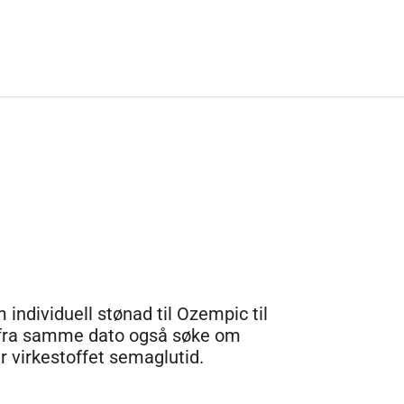
individuell stønad til Ozempic til
n fra samme dato også søke om
 virkestoffet semaglutid.