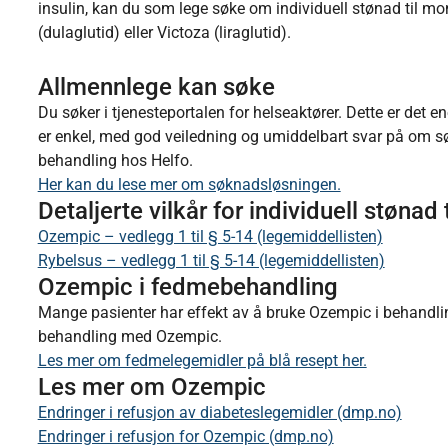
insulin, kan du som lege søke om individuell stønad til m
(dulaglutid) eller Victoza (liraglutid).
Allmennlege kan søke
Du søker i tjenesteportalen for helseaktører. Dette er de
er enkel, med god veiledning og umiddelbart svar på om søkn
behandling hos Helfo.
Her kan du lese mer om søknadsløsningen.
Detaljerte vilkår for individuell støna
Ozempic – vedlegg 1 til § 5-14 (legemiddellisten)
Rybelsus – vedlegg 1 til § 5-14 (legemiddellisten)
Ozempic i fedmebehandling
Mange pasienter har effekt av å bruke Ozempic i behandling
behandling med Ozempic.
Les mer om fedmelegemidler på blå resept her.
Les mer om Ozempic
Endringer i refusjon av diabeteslegemidler (dmp.no)
Endringer i refusjon for Ozempic (dmp.no)