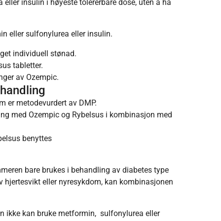
eller insulin i høyeste tolererbare dose, uten å ha
ler sulfonylurea eller insulin.
lget individuell stønad.
us tabletter.
ninger av Ozempic.
handling
som er metodevurdert av DMP.
ndling med Ozempic og Rybelsus i kombinasjon med
belsus benyttes
ren bare brukes i behandling av diabetes type
av hjertesvikt eller nyresykdom, kan kombinasjonen
en ikke kan bruke metformin, sulfonylurea eller