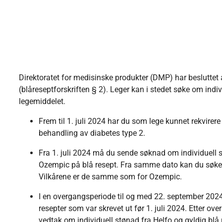
Direktoratet for medisinske produkter (DMP) har besluttet
(blåreseptforskriften § 2). Leger kan i stedet søke om indivi
legemiddelet.
Frem til 1. juli 2024 har du som lege kunnet rekvirer
behandling av diabetes type 2.
Fra 1. juli 2024 må du sende søknad om individuell s
Ozempic på blå resept. Fra samme dato kan du søke o
Vilkårene er de samme som for Ozempic.
I en overgangsperiode til og med 22. september 2024
resepter som var skrevet ut før 1. juli 2024. Etter 
vedtak om individuell stønad fra Helfo og gyldig blå