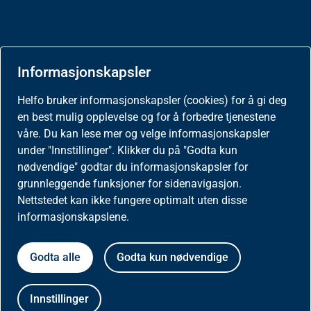
Aktuelt
Informasjonskapsler
Nyheter
Helfo bruker informasjonskapsler (cookies) for å gi deg
en best mulig opplevelse og for å forbedre tjenestene
våre. Du kan lese mer og velge informasjonskapsler
Meld deg på nyhetsbrev for helseaktører
under "Innstillinger". Klikker du på "Godta kun
nødvendige" godtar du informasjonskapsler for
Presse
grunnleggende funksjoner for sidenavigasjon.
Nettstedet kan ikke fungere optimalt uten disse
informasjonskapslene.
Godta alle
Godta kun nødvendige
Om nettstedet
Besøksstatistikk og informasjonskapsler på
Innstillinger