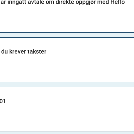
har inngått avtale om direkte oppgjør med Helfo
r du krever takster
501