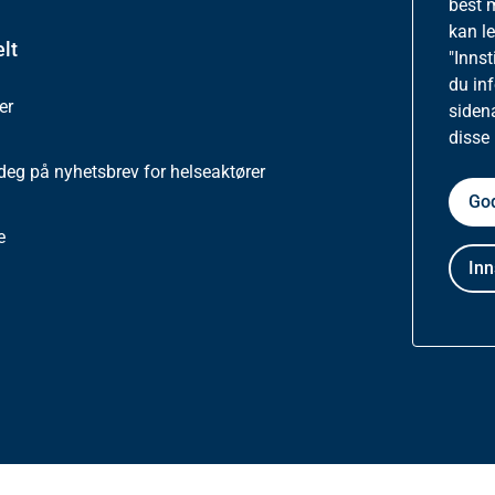
best 
kan l
lt
Om ne
"Innst
du in
er
Besøkss
siden
disse
deg på nyhetsbrev for helseaktører
Person
God
e
Tilgjen
Inn