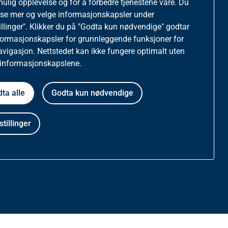
mulig opplevelse og for å forbedre tjenestene våre. Du
ese mer og velge informasjonskapsler under
ttstedet
illinger". Klikker du på "Godta kun nødvendige" godtar
formasjonskapsler for grunnleggende funksjoner for
tatistikk og informasjonskapsler på helfo.no
avigasjon. Nettstedet kan ikke fungere optimalt uten
 informasjonskapslene.
vernerklæring
ta alle
Godta kun nødvendige
gelighetserklæring
stillinger