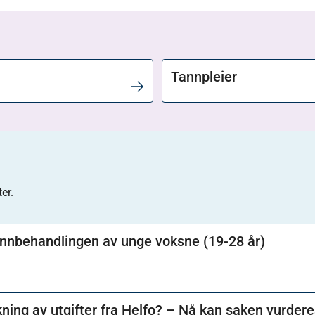
Tannpleier
er.
nnbehandlingen av unge voksne (19-28 år)
Har pasienten fått avslått krav om dekning av utgifter fra Helfo? – Nå 