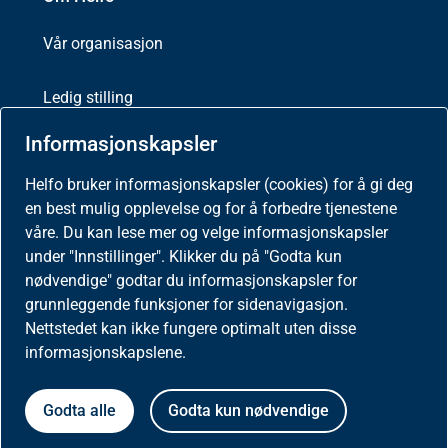
Vår organisasjon
Ledig stilling
Informasjonskapsler
Kontakt oss
Helfo bruker informasjonskapsler (cookies) for å gi deg
About Helfo
en best mulig opplevelse og for å forbedre tjenestene
våre. Du kan lese mer og velge informasjonskapsler
Helfo
under "Innstillinger". Klikker du på "Godta kun
Postboks 2415
nødvendige" godtar du informasjonskapsler for
3104 Tønsberg
grunnleggende funksjoner for sidenavigasjon.
Nettstedet kan ikke fungere optimalt uten disse
informasjonskapslene.
Aktuelt
Godta alle
Godta kun nødvendige