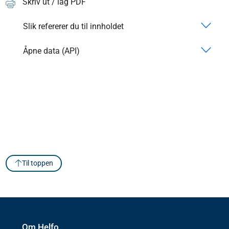
Skriv ut / lag PDF
Slik refererer du til innholdet
Åpne data (API)
Til toppen
Om Helfo