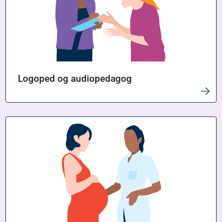
Logoped og audiopedagog