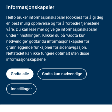
Aktuelt
Informasjonskapsler
Helfo bruker informasjonskapsler (cookies) for å gi deg
Nyheter
en best mulig opplevelse og for å forbedre tjenestene
våre. Du kan lese mer og velge informasjonskapsler
under "Innstillinger". Klikker du på "Godta kun
Meld deg på nyhetsbrev for helseaktører
nødvendige" godtar du informasjonskapsler for
grunnleggende funksjoner for sidenavigasjon.
Presse
Nettstedet kan ikke fungere optimalt uten disse
informasjonskapslene.
Godta alle
Godta kun nødvendige
Om nettstedet
Innstillinger
Besøksstatistikk og informasjonskapsler på
helfo.no