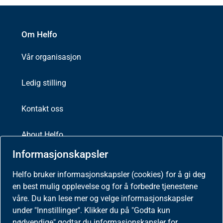
Om Helfo
Vår organisasjon
Ledig stilling
Kontakt oss
About Helfo
Informasjonskapsler
Helfo
Postboks 2415
Helfo bruker informasjonskapsler (cookies) for å gi deg
3104 Tønsberg
en best mulig opplevelse og for å forbedre tjenestene
våre. Du kan lese mer og velge informasjonskapsler
under "Innstillinger". Klikker du på "Godta kun
nødvendige" godtar du informasjonskapsler for