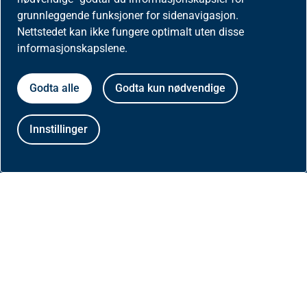
Aktuelt
grunnleggende funksjoner for sidenavigasjon.
Nettstedet kan ikke fungere optimalt uten disse
Nyheter
informasjonskapslene.
Meld deg på nyhetsbrev for helseaktører
Godta alle
Godta kun nødvendige
Presse
Innstillinger
Om nettstedet
Besøksstatistikk og informasjonskapsler på
helfo.no
Personvernerklæring