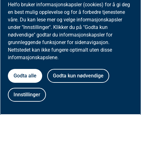
Om Helfo
Helfo bruker informasjonskapsler (cookies) for å gi deg
en best mulig opplevelse og for å forbedre tjenestene
våre. Du kan lese mer og velge informasjonskapsler
Vår organisasjon
under "Innstillinger". Klikker du på "Godta kun
nødvendige" godtar du informasjonskapsler for
Ledig stilling
grunnleggende funksjoner for sidenavigasjon.
Nettstedet kan ikke fungere optimalt uten disse
informasjonskapslene.
Kontakt oss
Godta alle
Godta kun nødvendige
About Helfo
Helfo
Innstillinger
Postboks 2415
3104 Tønsberg