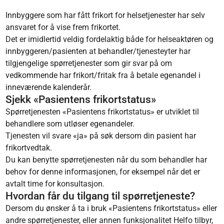
Innbyggere som har fått frikort for helsetjenester har selv
ansvaret for å vise frem frikortet.
Det er imidlertid veldig fordelaktig både for helseaktøren og
innbyggeren/pasienten at behandler/tjenesteyter har
tilgjengelige spørretjenester som gir svar på om
vedkommende har frikort/fritak fra å betale egenandel i
inneværende kalenderår.
Sjekk «Pasientens frikortstatus»
Spørretjenesten «Pasientens frikortstatus» er utviklet til
behandlere som utløser egenandeler.
Tjenesten vil svare «ja» på søk dersom din pasient har
frikortvedtak.
Du kan benytte spørretjenesten når du som behandler har
behov for denne informasjonen, for eksempel når det er
avtalt time for konsultasjon.
Hvordan får du tilgang til spørretjeneste?
Dersom du ønsker å ta i bruk «Pasientens frikortstatus» eller
andre spørretjenester, eller annen funksjonalitet Helfo tilbyr,