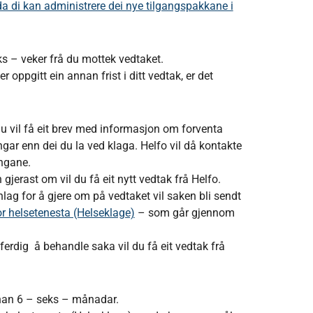
 di kan administrere dei nye tilgangspakkane i
eks – veker frå du mottek vedtaket.
 oppgitt ein annan frist i ditt vedtak, er det
Du vil få eit brev med informasjon om forventa
gar enn dei du la ved klaga. Helfo vil då kontakte
ingane.
gjerast om vil du få eit nytt vedtak frå Helfo.
lag for å gjere om på vedtaket vil saken bli sendt
r helsetenesta (Helseklage)
– som går gjennom
ferdig å behandle saka vil du få eit vedtak frå
nan 6 – seks – månadar.