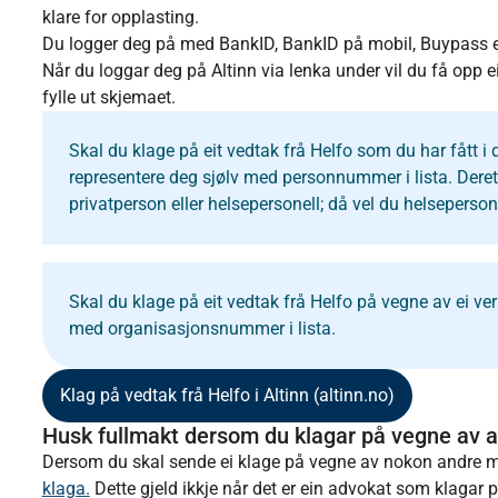
klare for opplasting.
Du logger deg på med BankID, BankID på mobil, Buypass 
Når du loggar deg på Altinn via lenka under vil du få opp e
fylle ut skjemaet.
Skal du klage på eit vedtak frå Helfo som du har fått i d
representere deg sjølv med personnummer i lista. Deret
privatperson eller helsepersonell; då vel du helseperson
Skal du klage på eit vedtak frå Helfo på vegne av ei v
med organisasjonsnummer i lista.
Klag på vedtak frå Helfo i Altinn (altinn.no)
Husk fullmakt dersom du klagar på vegne av a
Dersom du skal sende ei klage på vegne av nokon andre må
klaga.
Dette gjeld ikkje når det er ein advokat som klagar 