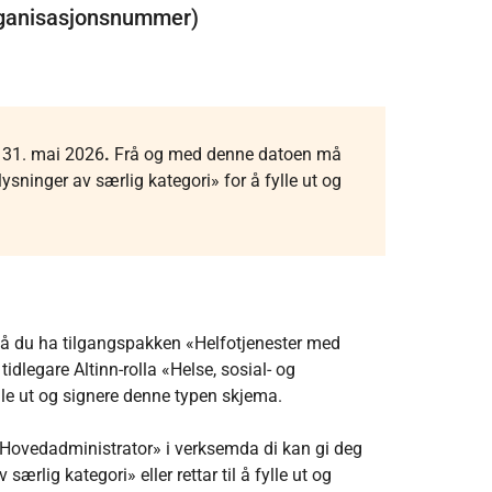
organisasjonsnummer)
å 31. mai 2026
.
Frå og med denne datoen må
ninger av særlig kategori» for å fylle ut og
må du ha tilgangspakken «Helfotjenester med
idlegare Altinn-rolla «Helse, sosial- og
 fylle ut og signere denne typen skjema.
«Hovedadministrator» i verksemda di kan gi deg
rlig kategori» eller rettar til å fylle ut og