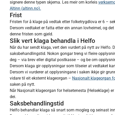
signere denne typen skjema. Les meir om korleis
verksemda
Altinn (altinn.no).
Frist
Fristen for å klage på vedtak etter folketrygdlova er 6 – s
Dersom vedtaket er fatta etter ein annan lovheimel, og det er
denne fristen som gjeld.
Slik vert klaga behandla i Helfo
Når du har sendt klaga, vert den vurdert på nytt av Helfo. 
saksbehandlingstid. Nokon gongar treng vi fleire opplysnin
deg – via brev eller digital postkasse – og be om opplysn
Dersom klaga gir opplysningar som tilseier at vedtaket kan 
Dersom vi vurderer at opplysningane i saken ikkje gir grunn
vidare til eit eksternt klageorgan –
Nasjonalt klageorgan fo
saken på nytt.
Når Nasjonalt klageorgan for helsetenesta (Helseklage) er 
dei.
Saksbehandlingstid
Helfo behandlar klaga så snart som mogleg og seinast in