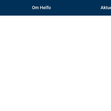
Om Helfo
Aktue
Vår organisasjon
Nyhet
Ledig stilling
Meld 
Kontakt oss
Press
About Helfo
Helfo
Postboks 2415
3104 Tønsberg