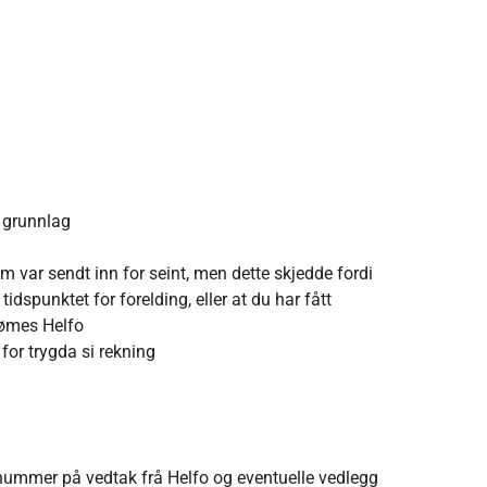
m
l grunnlag
om var sendt inn for seint, men dette skjedde fordi
tidspunktet for forelding, eller at du har fått
 dømes Helfo
 for trygda si rekning
nummer på vedtak frå Helfo og eventuelle vedlegg