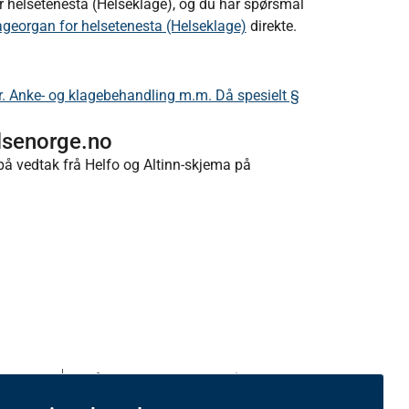
or helsetenesta (Helseklage), og du har spørsmål
ageorgan for helsetenesta (Helseklage)
direkte.
r. Anke- og klagebehandling m.m. Då spesielt §
elsenorge.no
på vedtak frå Helfo og Altinn-skjema på
.05.2026
Sjå tidlegare versjonar