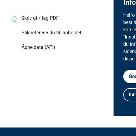
Inf
Helfo
Skriv ut / lag PDF
best 
kan l
Slik refererer du til innholdet
"Innst
du in
Åpne data (API)
siden
disse
God
Inn