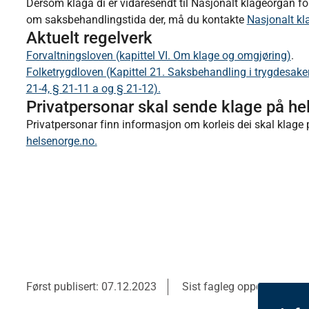
Dersom klaga di er vidaresendt til Nasjonalt klageorgan f
om saksbehandlingstida der, må du kontakte
Nasjonalt kl
Aktuelt regelverk
Forvaltningsloven (kapittel VI. Om klage og omgjøring)
.
Folketrygdloven (Kapittel 21. Saksbehandling i trygdesake
21-4, § 21-11 a og § 21-12).
Privatpersonar skal sende klage på h
Privatpersonar finn informasjon om korleis dei skal klage 
helsenorge.no.
Først publisert: 07.12.2023
Sist fagleg oppdatert: 20