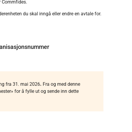
er Commfides.
erenheten du skal inngå eller endre en avtale for.
rganisasjonsnummer
ng fra 31. mai 2026
.
Fra og med denne
ster» for å fylle ut og sende inn dette