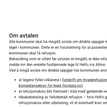
Om avtalen
Alle kommuner skal ha inngått avtale om direkte oppgjør m
leger i kommunen. Dette er en forutsetning for at pasienten
kommunen skal få refusjon.
Behandling som er utført før avtalen er inngått, er ikke r
melde inn den enkelte fastlønnede lege til Helfo via Altinn
Ved å inngå avtale om direkte oppgjør har kommunen ansv
at legene fyller vilkårene i
forskrift om trygderefusjon
kompetansekrav for leger (lovdata.no)
at refusjonskrav blir fremsatt i tråd med gjeldende r
tilbakebetaling av feilutbetalt refusjon – hvis Helfo g
refusjonskrav etter utbetaling, vil et eventuelt krav