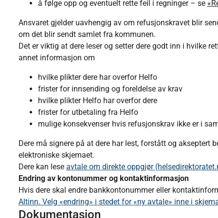
å følge opp og eventuelt rette feil i regninger – se
«Re
Ansvaret gjelder uavhengig av om refusjonskravet blir sendt
om det blir sendt samlet fra kommunen.
Det er viktig at dere leser og setter dere godt inn i hvilke re
annet informasjon om
hvilke plikter dere har overfor Helfo
frister for innsending og foreldelse av krav
hvilke plikter Helfo har overfor dere
frister for utbetaling fra Helfo
mulige konsekvenser hvis refusjonskrav ikke er i sa
Dere må signere på at dere har lest, forstått og akseptert be
elektroniske skjemaet.
Dere kan lese
avtale om direkte oppgjør (helsedirektoratet.
Endring av kontonummer og kontaktinformasjon
Hvis dere skal endre bankkontonummer eller kontaktinform
Altinn. Velg «endring» i stedet for «ny avtale» inne i skjema
Dokumentasjon