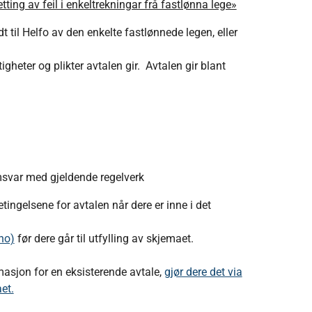
tting av feil i enkeltrekningar frå fastlønna lege»
 til Helfo av den enkelte fastlønnede legen, eller
ttigheter og plikter avtalen gir. Avtalen gir blant
msvar med gjeldende regelverk
tingelsene for avtalen når dere er inne i det
no)
før dere går til utfylling av skjemaet.
asjon for en eksisterende avtale,
gjør dere det via
et.