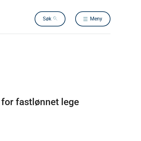
Søk
Meny
for fastlønnet lege