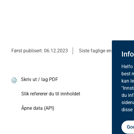
Først publisert: 06.12.2023
Siste faglige endring: 22.
Inf
Helfo
best 
Skriv ut / lag PDF
kan l
"Innst
Slik refererer du til innholdet
du in
siden
Åpne data (API)
disse
God