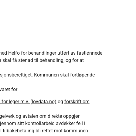
ed Helfo for behandlinger utført av fastlønnede
 skal få stønad til behandling, og for at
efusjonsberettiget. Kommunen skal fortløpende
.
aret for
 for leger m.v. (lovdata.no)
og
forskrift om
egelverk og avtalen om direkte oppgjør
jennom sitt kontrollarbeid avdekker feil i
 om tilbakebetaling bli rettet mot kommunen