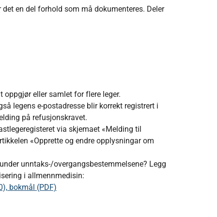
er det en del forhold som må dokumenteres. Deler
 oppgjør eller samlet for flere leger.
gså legens e-postadresse blir korrekt registrert i
elding på refusjonskravet.
stlegeregisteret via skjemaet «Melding til
artikkelen «Opprette og endre opplysningar om
inn under unntaks-/overgangsbestemmelsene? Legg
isering i allmennmedisin:
30), bokmål (PDF)