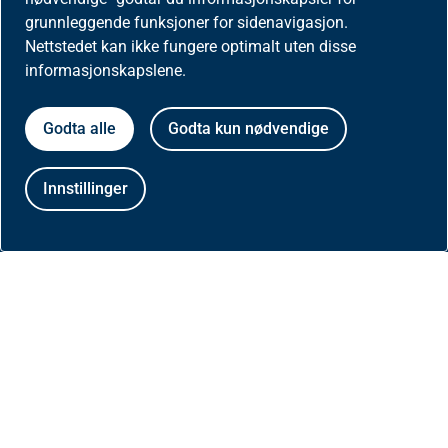
Aktuelt
grunnleggende funksjoner for sidenavigasjon.
Nettstedet kan ikke fungere optimalt uten disse
Nyheter
informasjonskapslene.
Meld deg på nyhetsbrev for helseaktører
Godta alle
Godta kun nødvendige
Presse
Innstillinger
Om nettstedet
Besøksstatistikk og informasjonskapsler på
helfo.no
Personvernerklæring