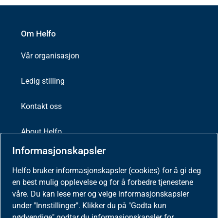
Om Helfo
Vår organisasjon
Ledig stilling
Kontakt oss
About Helfo
Informasjonskapsler
Helfo
Postboks 2415
Helfo bruker informasjonskapsler (cookies) for å gi deg
3104 Tønsberg
en best mulig opplevelse og for å forbedre tjenestene
våre. Du kan lese mer og velge informasjonskapsler
under "Innstillinger". Klikker du på "Godta kun
nødvendige" godtar du informasjonskapsler for