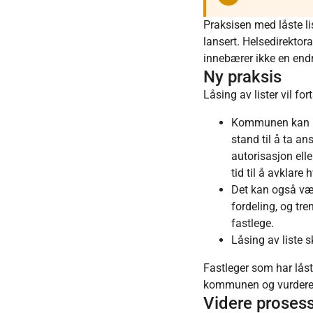
Praksisen med låste li
lansert. Helsedirektora
innebærer ikke en endr
Ny praksis
Låsing av lister vil fo
Kommunen kan be 
stand til å ta an
autorisasjon elle
tid til å avklare
Det kan også være
fordeling, og tr
fastlege.
Låsing av liste sk
Fastleger som har låst
kommunen og vurdere om
Videre proses