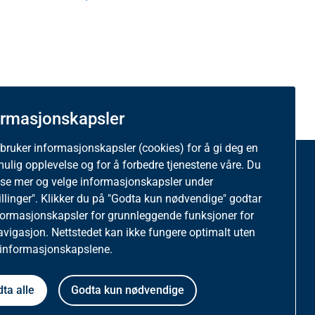
ormasjonskapsler
 bruker informasjonskapsler (cookies) for å gi deg en
mulig opplevelse og for å forbedre tjenestene våre. Du
ttstedet
ese mer og velge informasjonskapsler under
illinger". Klikker du på "Godta kun nødvendige" godtar
tatistikk og informasjonskapsler på helfo.no
formasjonskapsler for grunnleggende funksjoner for
avigasjon. Nettstedet kan ikke fungere optimalt uten
 informasjonskapslene.
vernerklæring
ta alle
Godta kun nødvendige
gelighetserklæring