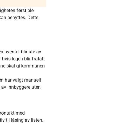
igheten først ble
 kan benyttes. Dette
n uventet blir ute av
hvis legen blir fratatt
ellene skal gi kommunen
nen har valgt manuell
ng av innbyggere uten
a kontakt med
 til låsing av listen.