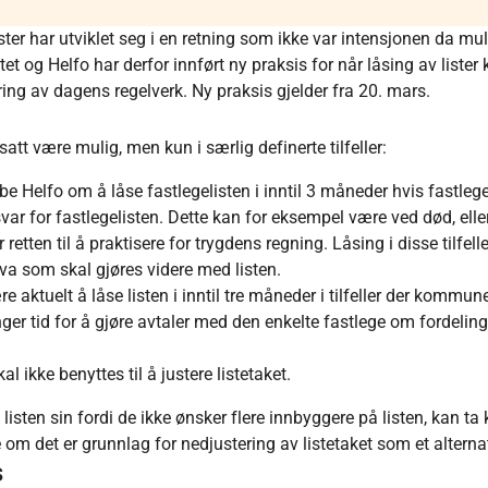
ster har utviklet seg i en retning som ikke var intensjonen da mul
tet og Helfo har derfor innført ny praksis for når låsing av lister
ing av dagens regelverk. Ny praksis gjelder fra 20. mars.
rtsatt være mulig, men kun i særlig definerte tilfeller:
Helfo om å låse fastlegelisten i inntil 3 måneder hvis
fastlege
svar for fastlegelisten. Dette kan for eksempel være ved død, eller 
r retten til å praktisere for trygdens regning. Låsing i disse tilf
 hva som skal gjøres videre med listen.
 aktuelt å låse listen i inntil tre måneder i tilfeller der kommu
enger tid for å gjøre avtaler med den enkelte fastlege om fordeli
al ikke benyttes til å justere listetaket.
 listen sin fordi de ikke ønsker flere innbyggere på listen, kan t
 det er grunnlag for nedjustering av listetaket som et alternativ
s