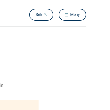
Søk
Meny
in.