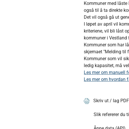
Kommuner med låste li
også til å ta direkte
Det vil også gå ut gen
I løpet av april vil ko
kriteriene, vil bli lås
kommuner i Vestland f
Kommuner som har låste
skjemaet "Melding til 
Kommuner som vil sikr
ledig kapasitet, må ve
Les mer om manuell fo
Les mer om hvordan fa
Skriv ut / lag PD
Slik refererer du t
Åpne data (API)