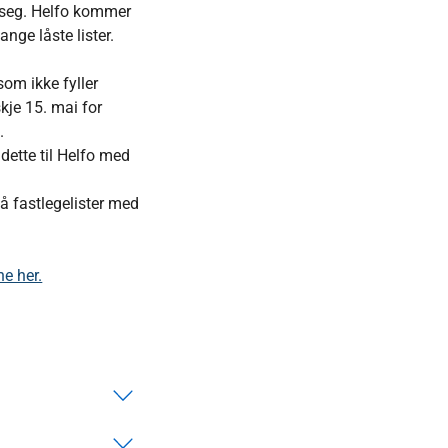
a seg. Helfo kommer
ge låste lister.
som ikke fyller
skje 15. mai for
t.
dette til Helfo med
å fastlegelister med
e her.