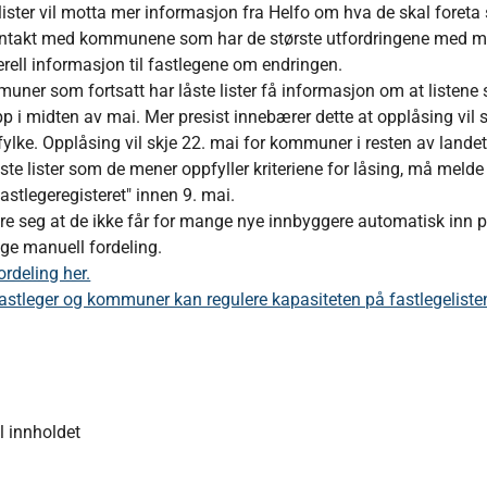
ster vil motta mer informasjon fra Helfo om hva de skal foret
 kontakt med kommunene som har de største utfordringene med man
erell informasjon til fastlegene om endringen.
mmuner som fortsatt har låste lister få informasjon om at listene 
t opp i midten av mai. Mer presist innebærer dette at opplåsing vil 
ylke. Opplåsing vil skje 22. mai for kommuner i resten av lande
 lister som de mener oppfyller kriteriene for låsing, må melde 
fastlegeregisteret" innen 9. mai.
e seg at de ikke får for mange nye innbyggere automatisk inn p
lge manuell fordeling.
rdeling her.
stleger og kommuner kan regulere kapasiteten på fastlegelisten
F
il innholdet