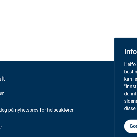
Inf
Helfo
best 
lt
Om ne
kan l
"Innst
er
Besøkss
du in
siden
disse
deg på nyhetsbrev for helseaktører
Person
God
e
Tilgjen