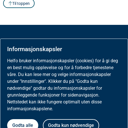
Til toppen
Om Helfo
Informasjonskapsler
Vår organisasjon
Helfo bruker informasjonskapsler (cookies) for å gi deg
en best mulig opplevelse og for å forbedre tjenestene
Ledig stilling
våre. Du kan lese mer og velge informasjonskapsler
under "Innstillinger". Klikker du på "Godta kun
nødvendige" godtar du informasjonskapsler for
Kontakt oss
grunnleggende funksjoner for sidenavigasjon.
Nettstedet kan ikke fungere optimalt uten disse
About Helfo
informasjonskapslene.
Helfo
Godta alle
Godta kun nødvendige
Postboks 2415