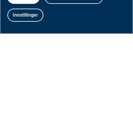
3104 Tønsberg
Innstillinger
Aktuelt
Nyheter
Meld deg på nyhetsbrev for helseaktører
Presse
Om nettstedet