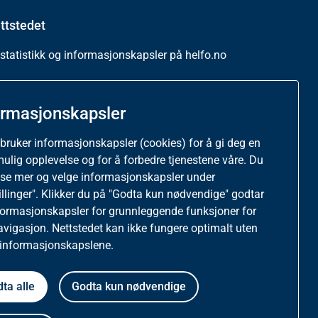
ttstedet
tatistikk og informasjonskapsler på helfo.no
vernerklæring
ormasjonskapsler
gelighetserklæring
 bruker informasjonskapsler (cookies) for å gi deg en
mulig opplevelse og for å forbedre tjenestene våre. Du
ese mer og velge informasjonskapsler under
illinger". Klikker du på "Godta kun nødvendige" godtar
formasjonskapsler for grunnleggende funksjoner for
avigasjon. Nettstedet kan ikke fungere optimalt uten
 informasjonskapslene.
ta alle
Godta kun nødvendige
Følg oss: