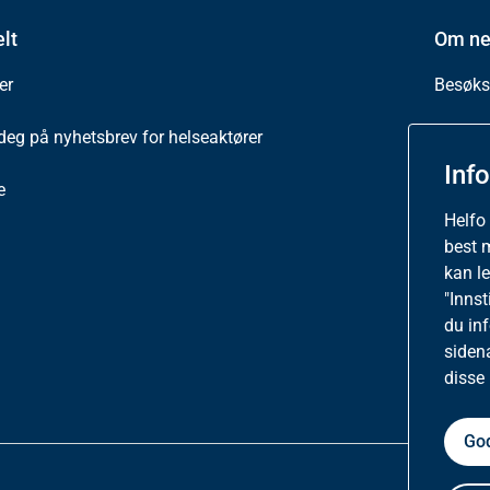
lt
Om ne
er
Besøkss
deg på nyhetsbrev for helseaktører
Person
Inf
e
Tilgjen
Helfo
best 
kan l
"Innst
du in
siden
disse
God