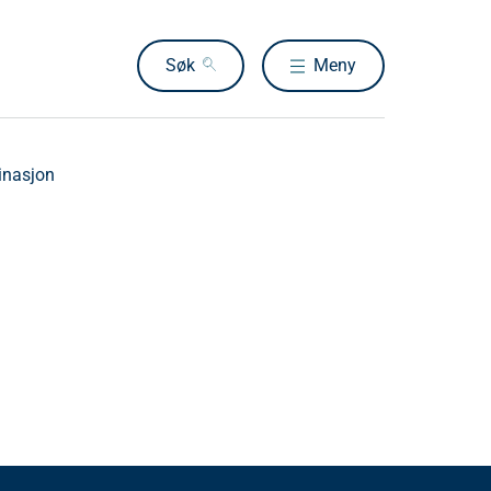
Søk
Meny
sinasjon