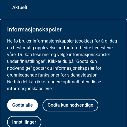
Aktuelt
Nyheter
Informasjonskapsler
Meld deg på nyhetsbrev for helseaktører
Helfo bruker informasjonskapsler (cookies) for å gi deg
en best mulig opplevelse og for å forbedre tjenestene
Presse
våre. Du kan lese mer og velge informasjonskapsler
under "Innstillinger". Klikker du på "Godta kun
nødvendige" godtar du informasjonskapsler for
grunnleggende funksjoner for sidenavigasjon.
Nettstedet kan ikke fungere optimalt uten disse
Om nettstedet
informasjonskapslene.
Besøksstatistikk og informasjonskapsler på
Godta alle
Godta kun nødvendige
helfo.no
Personvernerklæring
Innstillinger