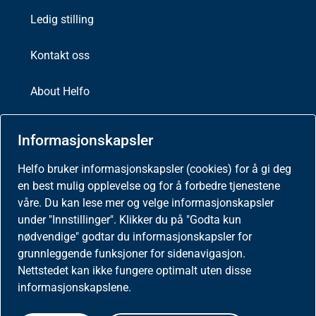
Ledig stilling
Kontakt oss
About Helfo
Helfo
Informasjonskapsler
Postboks 2415
3104 Tønsberg
Helfo bruker informasjonskapsler (cookies) for å gi deg
en best mulig opplevelse og for å forbedre tjenestene
våre. Du kan lese mer og velge informasjonskapsler
under "Innstillinger". Klikker du på "Godta kun
Aktuelt
nødvendige" godtar du informasjonskapsler for
grunnleggende funksjoner for sidenavigasjon.
Nyheter
Nettstedet kan ikke fungere optimalt uten disse
informasjonskapslene.
Meld deg på nyhetsbrev for helseaktører