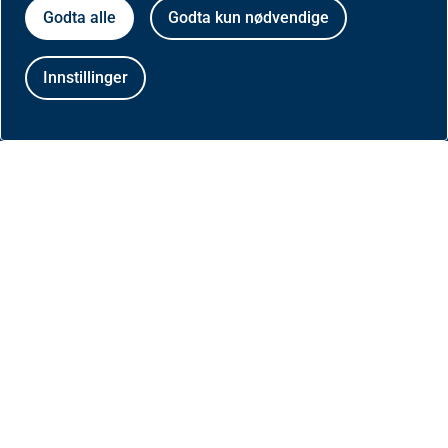
Godta alle
Godta kun nødvendige
Presse
Innstillinger
Om nettstedet
Besøksstatistikk og informasjonskapsler på
helfo.no
Personvernerklæring
Tilgjengelighetserklæring
Følg oss: